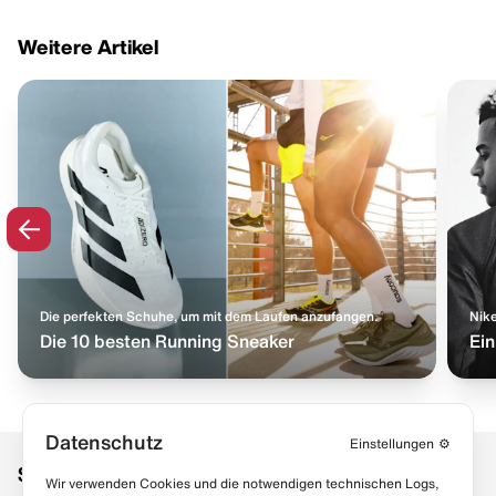
Weitere Artikel
Die perfekten Schuhe, um mit dem Laufen anzufangen.
Nike
Die 10 besten Running Sneaker
Ein
Datenschutz
Einstellungen
⚙️
Social Media
Links
Wir verwenden Cookies und die notwendigen technischen Logs,