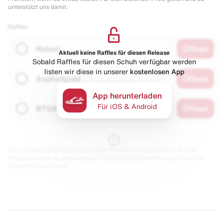
unterstützt uns damit.
Raffles
Naked
Öffnen
Aktuell keine Raffles für diesen Release
Sobald Raffles für diesen Schuh verfügbar werden
listen wir diese in unserer
kostenlosen App
Asphaltgold
Öffnen
App herunterladen
Für iOS & Android
BTSN
Öffnen
Diese Seite enthält Links zu unseren Partnern. Wir erhalten evtl. eine
Provision, wenn du etwas kaufst. Für dich bleibt der Preis gleich und du
unterstützt uns damit.