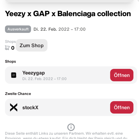
Yeezy x GAP x Balenciaga collection
Ausverkauft
Di. 22. Feb.
2022 – 17:00
Shops
Zum Shop
0
Shops
Yeezygap
Öffnen
Di. 22. Feb. 2022 – 17:00
Zweite Chance
stockX
Öffnen
Diese Seite enthält Links zu unseren Partnern. Wir erhalten evtl. eine
Provision, wenn du etwas kaufst. Für dich bleibt der Preis gleich und du