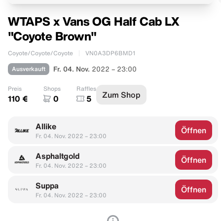
WTAPS x Vans OG Half Cab LX
"Coyote Brown"
Coyote/Coyote/Coyote
VN0A3DP6BMD1
Ausverkauft
Fr. 04. Nov.
2022 – 23:00
Preis
Shops
Raffles
Zum Shop
110 €
0
5
Allike
Öffnen
Fr. 04. Nov. 2022 – 23:00
Asphaltgold
Öffnen
Fr. 04. Nov. 2022 – 23:00
Suppa
Öffnen
Fr. 04. Nov. 2022 – 23:00