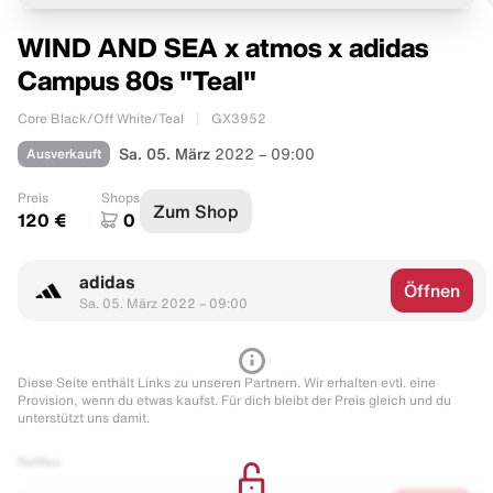
WIND AND SEA x atmos x adidas
Campus 80s "Teal"
Core Black/Off White/Teal
GX3952
Ausverkauft
Sa. 05. März
2022 – 09:00
Preis
Shops
Zum Shop
120 €
0
adidas
Öffnen
Sa. 05. März 2022 – 09:00
Diese Seite enthält Links zu unseren Partnern. Wir erhalten evtl. eine
Provision, wenn du etwas kaufst. Für dich bleibt der Preis gleich und du
unterstützt uns damit.
Raffles