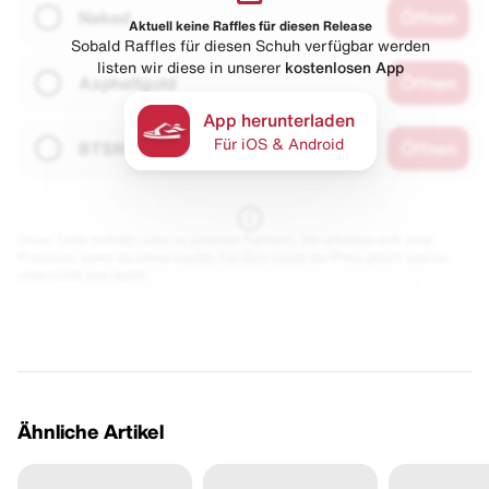
Naked
Öffnen
Aktuell keine Raffles für diesen Release
Sobald Raffles für diesen Schuh verfügbar werden
listen wir diese in unserer
kostenlosen App
Asphaltgold
Öffnen
App herunterladen
Für iOS & Android
BTSN
Öffnen
Diese Seite enthält Links zu unseren Partnern. Wir erhalten evtl. eine
Provision, wenn du etwas kaufst. Für dich bleibt der Preis gleich und du
unterstützt uns damit.
Ähnliche Artikel