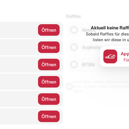
Raffles
Aktuell keine Raff
Öffnen
Naked
Sobald Raffles für di
listen wir diese in
Öffnen
Asphaltgold
App
Fü
Öffnen
BTSN
Öffnen
Diese Seite enthält Links zu unseren
wenn du etwas kaufst. Für dich blei
damit.
Öffnen
Öffnen