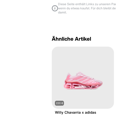
Diese Seite enthält Links zu unseren Part
wenn du etwas kaufst. Für dich bleibt de
damit.
Ähnliche Artikel
220 €
Willy Chavarria x adidas