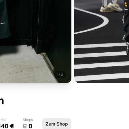
1
/
3
n
reis
Shops
Zum Shop
140 €
0