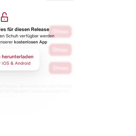
les für diesen Release
Öffnen
esen Schuh verfügbar werden
 unserer
kostenlosen App
Öffnen
 herunterladen
r iOS & Android
Öffnen
 Partnern. Wir erhalten evtl. eine Provision,
bt der Preis gleich und du unterstützt uns