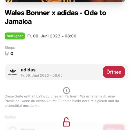
Wales Bonner x adidas - Ode to
Jamaica
Verfügbar
Fr. 09. Juni
2023 – 08:00
Shops
0
adidas
Öffnen
Fr. 09. Juni 2023 – 08:00
Diese Seite enthält Links zu unseren Partnern. Wir erhalten evtl. eine
Provision, wenn du etwas kaufst. Für dich bleibt der Preis gleich und du
unterstützt uns damit.
Raffles
Naked
Öffnen