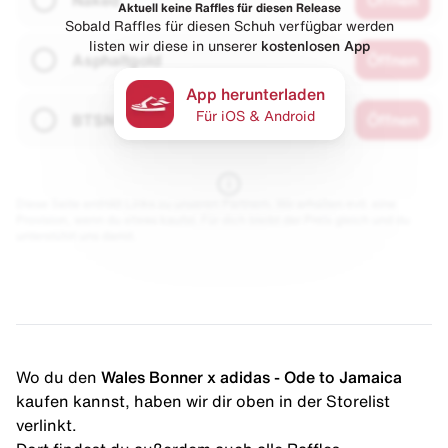
Aktuell keine Raffles für diesen Release
Sobald Raffles für diesen Schuh verfügbar werden
listen wir diese in unserer
kostenlosen App
Asphaltgold
Öffnen
App herunterladen
Für iOS & Android
BTSN
Öffnen
Diese Seite enthält Links zu unseren Partnern. Wir erhalten evtl. eine
Provision, wenn du etwas kaufst. Für dich bleibt der Preis gleich und du
unterstützt uns damit.
Wo du den
Wales Bonner x adidas - Ode to Jamaica
kaufen kannst, haben wir dir oben in der Storelist
verlinkt.