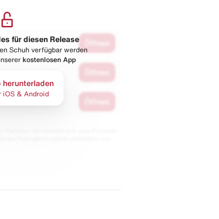
les für diesen Release
Öffnen
esen Schuh verfügbar werden
 unserer
kostenlosen App
Öffnen
 herunterladen
r iOS & Android
Öffnen
 Partnern. Wir erhalten evtl. eine Provision,
bt der Preis gleich und du unterstützt uns