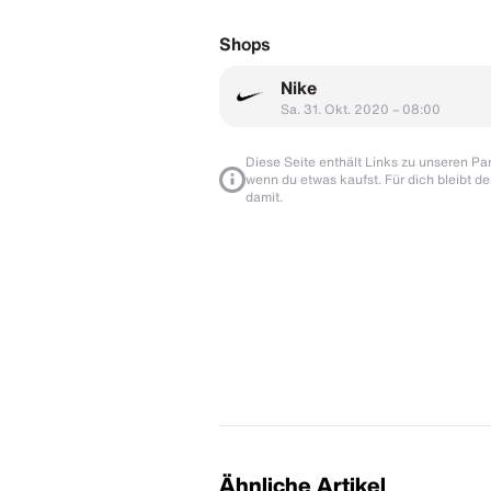
Shops
Nike
Sa. 31. Okt. 2020 – 08:00
Diese Seite enthält Links zu unseren Part
wenn du etwas kaufst. Für dich bleibt de
damit.
Ähnliche Artikel