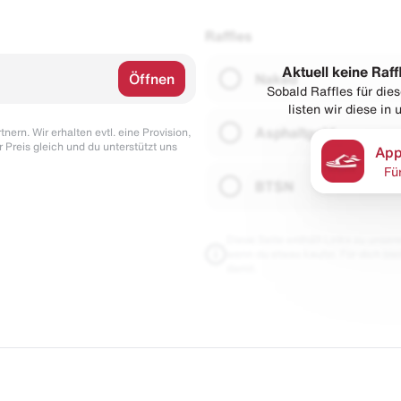
Raffles
Aktuell keine Raff
Öffnen
Naked
Sobald Raffles für di
listen wir diese in
Asphaltgold
nern. Wir erhalten evtl. eine Provision,
r Preis gleich und du unterstützt uns
App
Fü
BTSN
Diese Seite enthält Links zu unseren
wenn du etwas kaufst. Für dich blei
damit.