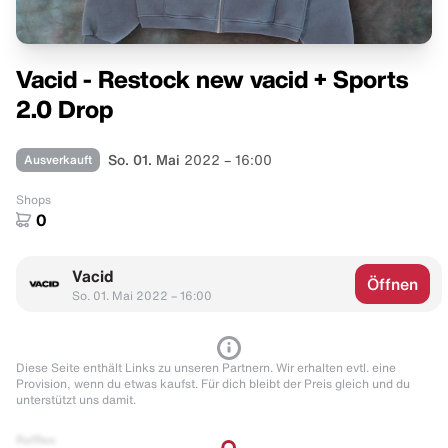
Vacid - Restock new vacid + Sports
2.0 Drop
Ausverkauft
So. 01. Mai
2022 – 16:00
Shops
0
Vacid
Öffnen
So. 01. Mai 2022 – 16:00
Diese Seite enthält Links zu unseren Partnern. Wir erhalten evtl. eine
Provision, wenn du etwas kaufst. Für dich bleibt der Preis gleich und du
unterstützt uns damit.
Raffles