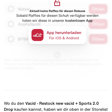
Naked
Öffnen
Aktuell keine Raffles für diesen Release
Sobald Raffles für diesen Schuh verfügbar werden
listen wir diese in unserer
kostenlosen App
Asphaltgold
Öffnen
App herunterladen
Für iOS & Android
BTSN
Öffnen
Diese Seite enthält Links zu unseren Partnern. Wir erhalten evtl. eine
Provision, wenn du etwas kaufst. Für dich bleibt der Preis gleich und du
unterstützt uns damit.
Wo du den
Vacid - Restock new vacid + Sports 2.0
Drop
kaufen kannst, haben wir dir oben in der Storelist