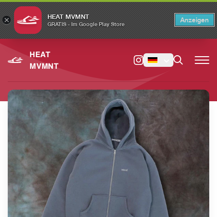
HEAT MVMNT
×
Anzeigen
×
Switch to the English version?
Switch
GRATIS - Im Google Play Store
HEAT
MVMNT