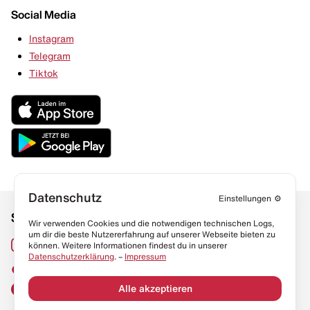
Social Media
Instagram
Telegram
Tiktok
Datenschutz
Einstellungen
⚙️
Social Media
Links
Wir verwenden Cookies und die notwendigen technischen Logs,
um dir die beste Nutzererfahrung auf unserer Webseite bieten zu
Sneaker Lexikon
Instagram
können. Weitere Informationen findest du in unserer
Datenschutzerklärung
. –
Impressum
Resell Guide
TikTok
FAQ
Alle akzeptieren
Facebook
Datenschutz