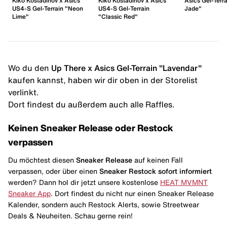
Kiko Kostadinov x Asics
Kiko Kostadinov x Asics
Asics Gel-Terr
US4-S Gel-Terrain "Neon
US4-S Gel-Terrain
Jade"
Lime"
"Classic Red"
Wo du den
Up There x Asics Gel-Terrain "Lavendar"
kaufen kannst, haben wir dir oben in der Storelist
verlinkt.
Dort findest du außerdem auch alle Raffles.
Keinen Sneaker Release oder Restock
verpassen
Du möchtest diesen
Sneaker Release
auf keinen Fall
verpassen, oder über einen
Sneaker Restock
sofort informiert
werden? Dann hol dir jetzt unsere kostenlose
HEAT MVMNT
Sneaker App
. Dort findest du nicht nur einen Sneaker Release
Kalender, sondern auch Restock Alerts, sowie Streetwear
Deals & Neuheiten. Schau gerne rein!