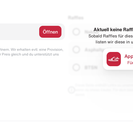
Raffles
Aktuell keine Raff
Öffnen
Naked
Sobald Raffles für di
listen wir diese in
Asphaltgold
nern. Wir erhalten evtl. eine Provision,
r Preis gleich und du unterstützt uns
App
Fü
BTSN
Diese Seite enthält Links zu unseren
wenn du etwas kaufst. Für dich blei
damit.