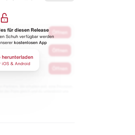
les für diesen Release
Öffnen
esen Schuh verfügbar werden
 unserer
kostenlosen App
Öffnen
 herunterladen
r iOS & Android
Öffnen
 Partnern. Wir erhalten evtl. eine Provision,
bt der Preis gleich und du unterstützt uns