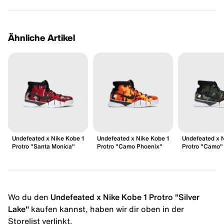
Ähnliche Artikel
Undefeated x Nike Kobe 1
Undefeated x Nike Kobe 1
Undefeated x N
Protro "Santa Monica"
Protro "Camo Phoenix"
Protro "Camo"
Wo du den
Undefeated x Nike Kobe 1 Protro "Silver
Lake"
kaufen kannst, haben wir dir oben in der
Storelist verlinkt.