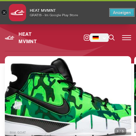
HEAT MVMNT
×
Anzeigen
×
Switch to the English version?
Switch
GRATIS - Im Google Play Store
HEAT
MVMNT
1
/
5
Bild: GOAT