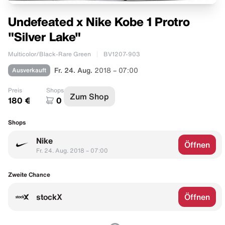
Undefeated x Nike Kobe 1 Protro
"Silver Lake"
Multicolor/Black-Rare Green
BV1207-903
Ausverkauft
Fr. 24. Aug.
2018 – 07:00
Preis
Shops
Zum Shop
180 €
0
Shops
Nike
Öffnen
Fr. 24. Aug. 2018 – 07:00
Zweite Chance
stockX
Öffnen