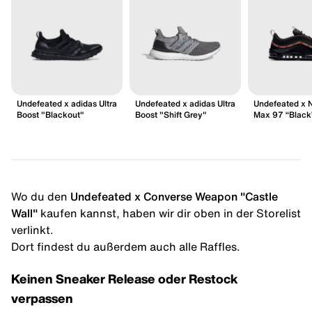
Undefeated x adidas Ultra
Undefeated x adidas Ultra
Undefeated x N
Boost "Blackout"
Boost "Shift Grey"
Max 97 “Black
Wo du den
Undefeated x Converse Weapon "Castle
Wall"
kaufen kannst, haben wir dir oben in der Storelist
verlinkt.
Dort findest du außerdem auch alle Raffles.
Keinen Sneaker Release oder Restock
verpassen