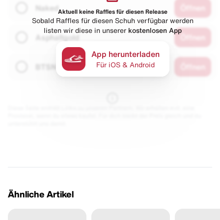
Naked
Öffnen
Aktuell keine Raffles für diesen Release
Sobald Raffles für diesen Schuh verfügbar werden
listen wir diese in unserer
kostenlosen App
Asphaltgold
Öffnen
App herunterladen
Für iOS & Android
BTSN
Öffnen
Diese Seite enthält Links zu unseren Partnern. Wir erhalten evtl. eine
Provision, wenn du etwas kaufst. Für dich bleibt der Preis gleich und du
unterstützt uns damit.
Ähnliche Artikel