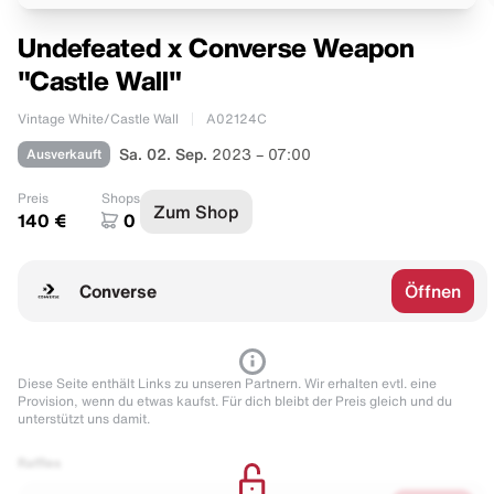
Undefeated x Converse Weapon
"Castle Wall"
Vintage White/Castle Wall
A02124C
Ausverkauft
Sa. 02. Sep.
2023 – 07:00
Preis
Shops
Zum Shop
140 €
0
Converse
Öffnen
Diese Seite enthält Links zu unseren Partnern. Wir erhalten evtl. eine
Provision, wenn du etwas kaufst. Für dich bleibt der Preis gleich und du
unterstützt uns damit.
Raffles