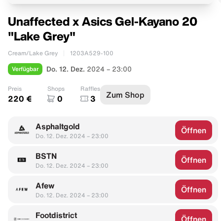
Unaffected x Asics Gel-Kayano 20
"Lake Grey"
Cream/Lake Grey
1203A529-100
Verfügbar
Do. 12. Dez.
2024 – 23:00
Preis
Shops
Raffles
Zum Shop
220 €
0
3
Asphaltgold
Öffnen
Do. 12. Dez. 2024 – 23:00
BSTN
Öffnen
Do. 12. Dez. 2024 – 23:00
Afew
Öffnen
Do. 12. Dez. 2024 – 23:00
Footdistrict
Öffnen