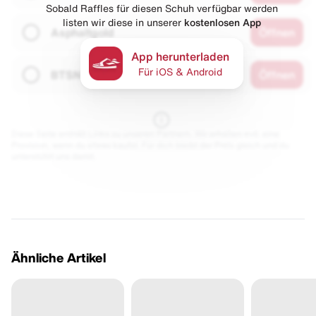
Sobald Raffles für diesen Schuh verfügbar werden
listen wir diese in unserer
kostenlosen App
Asphaltgold
Öffnen
App herunterladen
Für iOS & Android
BTSN
Öffnen
Diese Seite enthält Links zu unseren Partnern. Wir erhalten evtl. eine
Provision, wenn du etwas kaufst. Für dich bleibt der Preis gleich und du
unterstützt uns damit.
Ähnliche Artikel