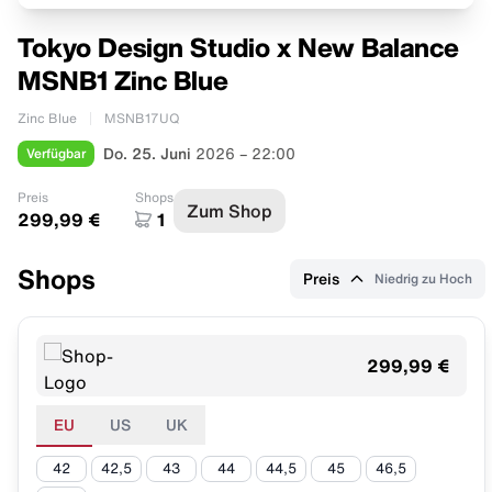
Tokyo Design Studio x New Balance
MSNB1 Zinc Blue
Zinc Blue
MSNB17UQ
Verfügbar
Do. 25. Juni
2026 – 22:00
Preis
Shops
Zum Shop
299,99 €
1
Shops
Preis
Niedrig zu Hoch
299,99 €
EU
US
UK
42
42,5
43
44
44,5
45
46,5