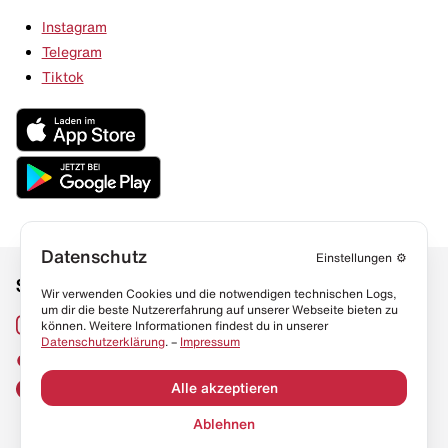
Instagram
Telegram
Tiktok
Datenschutz
Einstellungen
⚙️
Social Media
Links
Wir verwenden Cookies und die notwendigen technischen Logs,
um dir die beste Nutzererfahrung auf unserer Webseite bieten zu
Sneaker Lexikon
Instagram
können. Weitere Informationen findest du in unserer
Datenschutzerklärung
. –
Impressum
Resell Guide
TikTok
FAQ
Alle akzeptieren
Facebook
Datenschutz
Ablehnen
Impressum