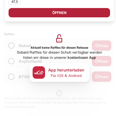
47,5
ÖFFNEN
Raffles
Naked
Öffnen
Aktuell keine Raffles für diesen Release
Sobald Raffles für diesen Schuh verfügbar werden
listen wir diese in unserer
kostenlosen App
Asphaltgold
Öffnen
App herunterladen
Für iOS & Android
BTSN
Öffnen
Diese Seite enthält Links zu unseren Partnern. Wir erhalten evtl. eine
Provision, wenn du etwas kaufst. Für dich bleibt der Preis gleich und du
unterstützt uns damit.