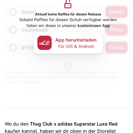
Naked
Öffnen
Aktuell keine Raffles für diesen Release
Sobald Raffles für diesen Schuh verfügbar werden
listen wir diese in unserer
kostenlosen App
Asphaltgold
Öffnen
App herunterladen
Für iOS & Android
BTSN
Öffnen
Diese Seite enthält Links zu unseren Partnern. Wir erhalten evtl. eine
Provision, wenn du etwas kaufst. Für dich bleibt der Preis gleich und du
unterstützt uns damit.
Wo du den
Thug Club x adidas Superstar Luxe Red
kaufen kannst, haben wir dir oben in der Storelist