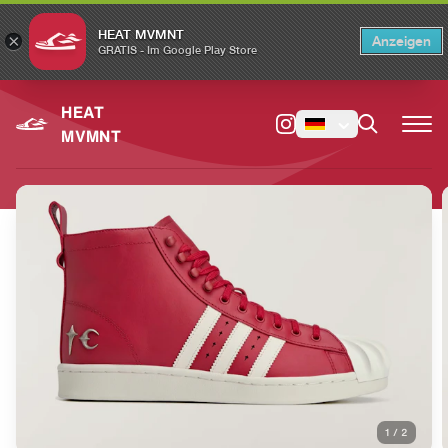
HEAT MVMNT
×
Anzeigen
×
Switch to the English version?
Switch
GRATIS - Im Google Play Store
HEAT
MVMNT
1
/
2