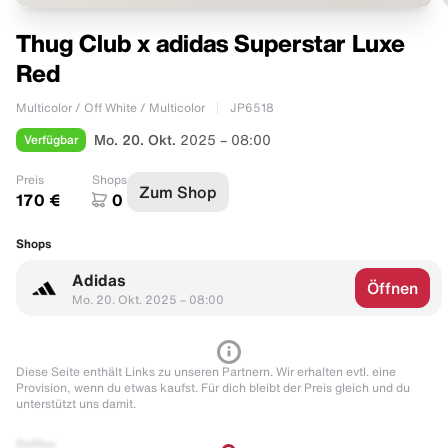
Thug Club x adidas Superstar Luxe
Red
Multicolor / Off White / Multicolor
JP6518
Verfügbar
Mo. 20. Okt.
2025 – 08:00
Preis
Shops
Zum Shop
170 €
0
Shops
Adidas
Öffnen
Mo. 20. Okt. 2025 – 08:00
Diese Seite enthält Links zu unseren Partnern. Wir erhalten evtl. eine
Provision, wenn du etwas kaufst. Für dich bleibt der Preis gleich und du
unterstützt uns damit.
Raffles