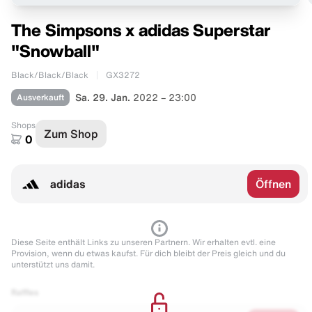
The Simpsons x adidas Superstar
"Snowball"
Black/Black/Black
GX3272
Ausverkauft
Sa. 29. Jan.
2022 – 23:00
Shops
Zum Shop
0
adidas
Öffnen
Diese Seite enthält Links zu unseren Partnern. Wir erhalten evtl. eine
Provision, wenn du etwas kaufst. Für dich bleibt der Preis gleich und du
unterstützt uns damit.
Raffles