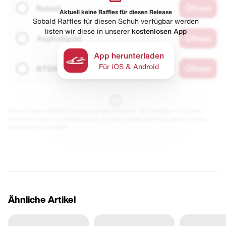
Naked
Öffnen
Aktuell keine Raffles für diesen Release
Sobald Raffles für diesen Schuh verfügbar werden
listen wir diese in unserer
kostenlosen App
Asphaltgold
Öffnen
App herunterladen
Für iOS & Android
BTSN
Öffnen
Diese Seite enthält Links zu unseren Partnern. Wir erhalten evtl. eine
Provision, wenn du etwas kaufst. Für dich bleibt der Preis gleich und du
unterstützt uns damit.
Ähnliche Artikel