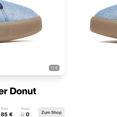
1
/
5
er Donut
Preis
Shops
Zum Shop
85 €
0