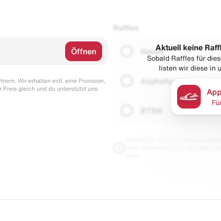
Raffles
Aktuell keine Raff
Öffnen
Naked
Sobald Raffles für di
listen wir diese in
Asphaltgold
nern. Wir erhalten evtl. eine Provision,
r Preis gleich und du unterstützt uns
App
Fü
BTSN
Diese Seite enthält Links zu unseren
wenn du etwas kaufst. Für dich blei
damit.