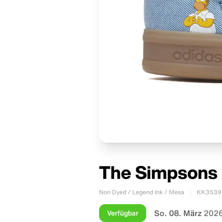
The Simpsons 
Non Dyed / Legend Ink / Mesa
KK3539
So. 08. März
2026
Verfügbar