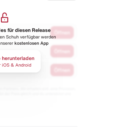
les für diesen Release
Öffnen
esen Schuh verfügbar werden
 unserer
kostenlosen App
Öffnen
 herunterladen
r iOS & Android
Öffnen
 Partnern. Wir erhalten evtl. eine Provision,
bt der Preis gleich und du unterstützt uns