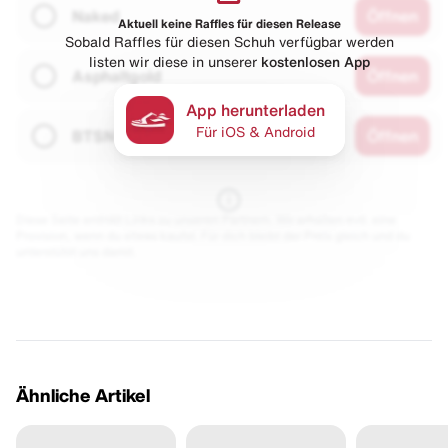
Naked
Öffnen
Aktuell keine Raffles für diesen Release
Sobald Raffles für diesen Schuh verfügbar werden
listen wir diese in unserer
kostenlosen App
Asphaltgold
Öffnen
App herunterladen
Für iOS & Android
BTSN
Öffnen
Diese Seite enthält Links zu unseren Partnern. Wir erhalten evtl. eine
Provision, wenn du etwas kaufst. Für dich bleibt der Preis gleich und du
unterstützt uns damit.
Ähnliche Artikel