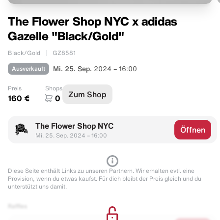
The Flower Shop NYC x adidas
Gazelle "Black/Gold"
Black/Gold
GZ8581
Ausverkauft
Mi. 25. Sep.
2024 – 16:00
Preis
Shops
Zum Shop
160 €
0
The Flower Shop NYC
Öffnen
Mi. 25. Sep. 2024 – 16:00
Diese Seite enthält Links zu unseren Partnern. Wir erhalten evtl. eine
Provision, wenn du etwas kaufst. Für dich bleibt der Preis gleich und du
unterstützt uns damit.
Raffles