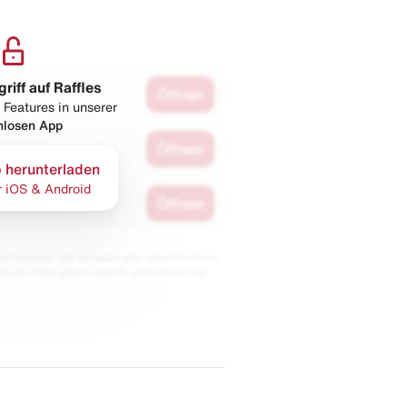
griff auf Raffles
Öffnen
 Features in unserer
nlosen App
Öffnen
 herunterladen
r iOS & Android
Öffnen
 Partnern. Wir erhalten evtl. eine Provision,
bt der Preis gleich und du unterstützt uns