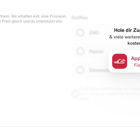
nern. Wir erhalten evtl. eine Provision,
Raffles
r Preis gleich und du unterstützt uns
Hole dir Zu
END.
& viele weitere
koste
Hanon
App
Fü
Sevenstore
Diese Seite enthält Links zu unseren
wenn du etwas kaufst. Für dich blei
damit.