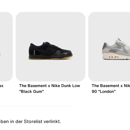
ax
The Basement x Nike Dunk Low
The Basement x Nik
"Black Gum"
90 "London"
en in der Storelist verlinkt.