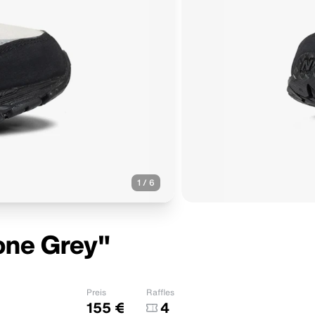
1
/
6
one Grey"
Preis
Raffles
155 €
4