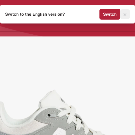
×
Switch to the English version?
Switch
Release Kalender
Sneaker 