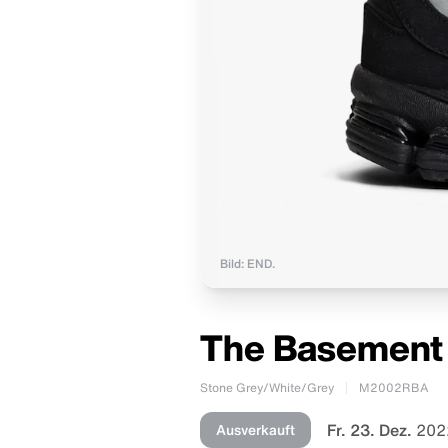
Bild: END.
The Basement 
Stone Grey/White/Grey
M2002RBA
Fr. 23. Dez.
202
Ausverkauft