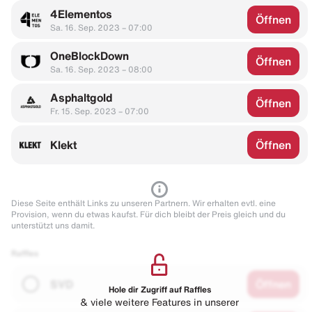
4Elementos
Öffnen
Sa. 16. Sep. 2023 – 07:00
OneBlockDown
Öffnen
Sa. 16. Sep. 2023 – 08:00
Asphaltgold
Öffnen
Fr. 15. Sep. 2023 – 07:00
Klekt
Öffnen
Diese Seite enthält Links zu unseren Partnern. Wir erhalten evtl. eine
Provision, wenn du etwas kaufst. Für dich bleibt der Preis gleich und du
unterstützt uns damit.
Raffles
SVD
Öffnen
Hole dir Zugriff auf Raffles
& viele weitere Features in unserer