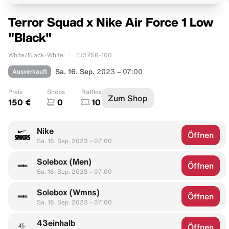
Terror Squad x Nike Air Force 1 Low
"Black"
White/Black-White
FJ5756-100
Ausverkauft
Sa. 16. Sep.
2023 – 07:00
Preis
Shops
Raffles
Zum Shop
150 €
0
10
Nike
Öffnen
Sa. 16. Sep. 2023 – 07:00
Solebox (Men)
Öffnen
Sa. 16. Sep. 2023 – 07:00
Solebox (Wmns)
Öffnen
Sa. 16. Sep. 2023 – 07:00
43einhalb
Öffnen