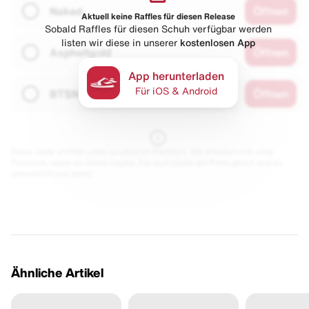
Naked
Öffnen
Aktuell keine Raffles für diesen Release
Sobald Raffles für diesen Schuh verfügbar werden
listen wir diese in unserer
kostenlosen App
Asphaltgold
Öffnen
App herunterladen
Für iOS & Android
BTSN
Öffnen
Diese Seite enthält Links zu unseren Partnern. Wir erhalten evtl. eine
Provision, wenn du etwas kaufst. Für dich bleibt der Preis gleich und du
unterstützt uns damit.
Ähnliche Artikel