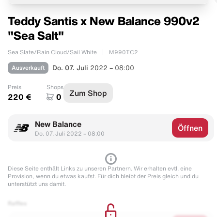
Teddy Santis x New Balance 990v2
"Sea Salt"
Sea Slate/Rain Cloud/Sail White
M990TC2
Ausverkauft
Do. 07. Juli
2022 – 08:00
Preis
Shops
Zum Shop
220 €
0
New Balance
Öffnen
Do. 07. Juli 2022 – 08:00
Diese Seite enthält Links zu unseren Partnern. Wir erhalten evtl. eine
Provision, wenn du etwas kaufst. Für dich bleibt der Preis gleich und du
unterstützt uns damit.
Raffles