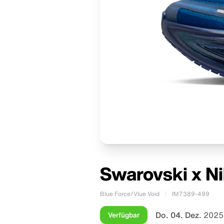
Swarovski x N
Blue Force/Vlue Void
IM7389-499
Do. 04. Dez.
2025
Verfügbar