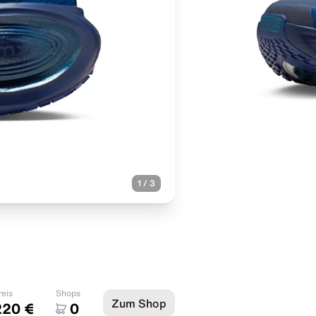
1
/
3
reis
Shops
Zum Shop
220 €
0