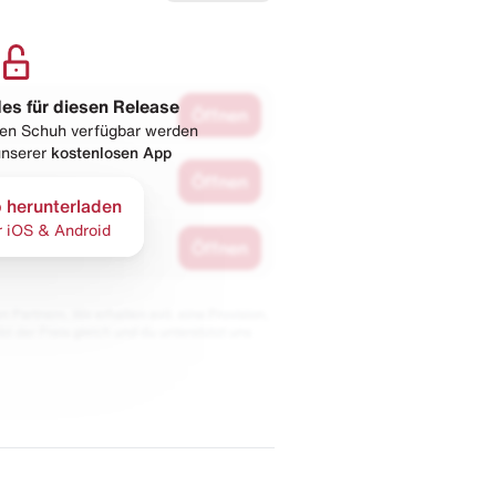
les für diesen Release
Öffnen
esen Schuh verfügbar werden
 unserer
kostenlosen App
Öffnen
 herunterladen
r iOS & Android
Öffnen
 Partnern. Wir erhalten evtl. eine Provision,
bt der Preis gleich und du unterstützt uns