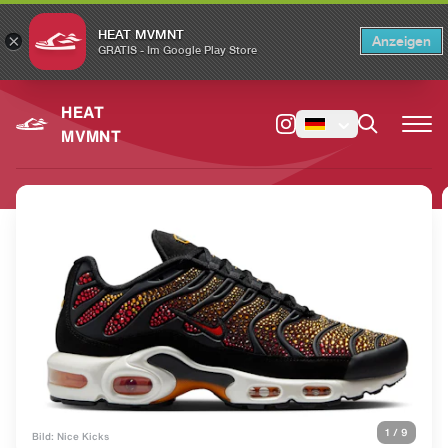
HEAT MVMNT
×
Anzeigen
×
Switch to the English version?
Switch
GRATIS - Im Google Play Store
HEAT
MVMNT
1
/
9
Bild: Nice Kicks