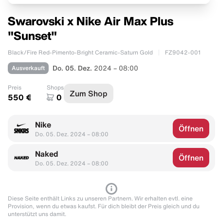
Swarovski x Nike Air Max Plus
"Sunset"
Black/Fire Red-Pimento-Bright Ceramic-Saturn Gold
FZ9042-001
Ausverkauft
Do. 05. Dez.
2024 – 08:00
Preis
Shops
Zum Shop
550 €
0
Nike
Öffnen
Do. 05. Dez. 2024 – 08:00
Naked
Öffnen
Do. 05. Dez. 2024 – 08:00
Diese Seite enthält Links zu unseren Partnern. Wir erhalten evtl. eine
Provision, wenn du etwas kaufst. Für dich bleibt der Preis gleich und du
unterstützt uns damit.