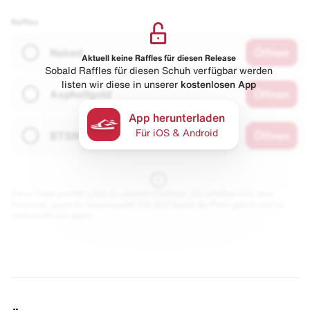
Raffles
Naked
Öffnen
Aktuell keine Raffles für diesen Release
Sobald Raffles für diesen Schuh verfügbar werden
listen wir diese in unserer
kostenlosen App
Asphaltgold
Öffnen
App herunterladen
Für iOS & Android
BTSN
Öffnen
Diese Seite enthält Links zu unseren Partnern. Wir erhalten evtl. eine
Provision, wenn du etwas kaufst. Für dich bleibt der Preis gleich und du
unterstützt uns damit.