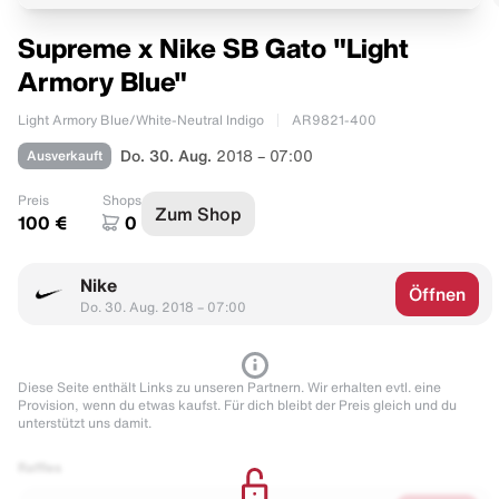
Supreme x Nike SB Gato "Light
Armory Blue"
Light Armory Blue/White-Neutral Indigo
AR9821-400
Ausverkauft
Do. 30. Aug.
2018 – 07:00
Preis
Shops
Zum Shop
100 €
0
Nike
Öffnen
Do. 30. Aug. 2018 – 07:00
Diese Seite enthält Links zu unseren Partnern. Wir erhalten evtl. eine
Provision, wenn du etwas kaufst. Für dich bleibt der Preis gleich und du
unterstützt uns damit.
Raffles