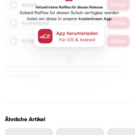
Naked
Öffnen
Aktuell keine Raffles für diesen Release
Sobald Raffles für diesen Schuh verfügbar werden
listen wir diese in unserer
kostenlosen App
Asphaltgold
Öffnen
App herunterladen
Für iOS & Android
BTSN
Öffnen
Diese Seite enthält Links zu unseren Partnern. Wir erhalten evtl. eine
Provision, wenn du etwas kaufst. Für dich bleibt der Preis gleich und du
unterstützt uns damit.
Ähnliche Artikel