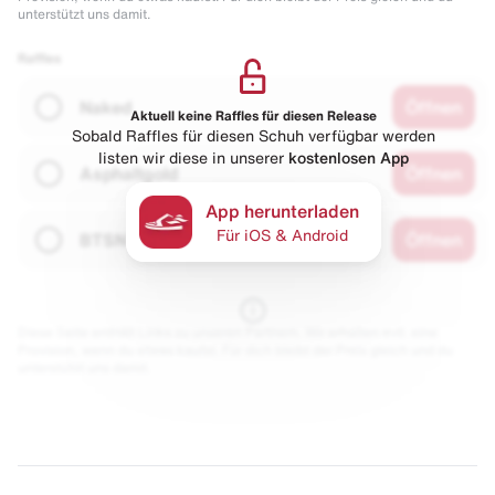
unterstützt uns damit.
Raffles
Naked
Öffnen
Aktuell keine Raffles für diesen Release
Sobald Raffles für diesen Schuh verfügbar werden
listen wir diese in unserer
kostenlosen App
Asphaltgold
Öffnen
App herunterladen
Für iOS & Android
BTSN
Öffnen
Diese Seite enthält Links zu unseren Partnern. Wir erhalten evtl. eine
Provision, wenn du etwas kaufst. Für dich bleibt der Preis gleich und du
unterstützt uns damit.