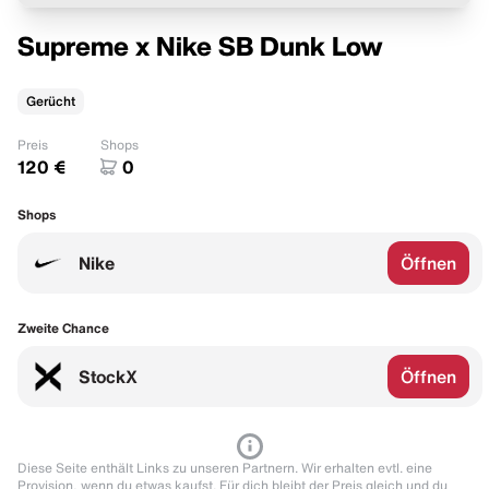
Supreme x Nike SB Dunk Low
Gerücht
Preis
Shops
120 €
0
Shops
Nike
Öffnen
Zweite Chance
StockX
Öffnen
Diese Seite enthält Links zu unseren Partnern. Wir erhalten evtl. eine
Provision, wenn du etwas kaufst. Für dich bleibt der Preis gleich und du