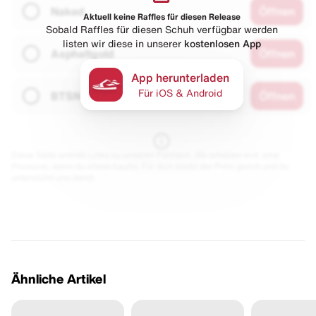
Naked
Öffnen
Aktuell keine Raffles für diesen Release
Sobald Raffles für diesen Schuh verfügbar werden
listen wir diese in unserer
kostenlosen App
Asphaltgold
Öffnen
App herunterladen
Für iOS & Android
BTSN
Öffnen
Diese Seite enthält Links zu unseren Partnern. Wir erhalten evtl. eine
Provision, wenn du etwas kaufst. Für dich bleibt der Preis gleich und du
unterstützt uns damit.
Ähnliche Artikel