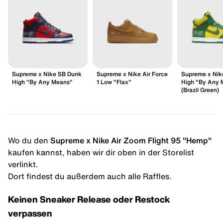
Supreme x Nike SB Dunk
Supreme x Nike Air Force
Supreme x Nik
High "By Any Means"
1 Low "Flax"
High "By Any 
(Brazil Green)
Wo du den
Supreme x Nike Air Zoom Flight 95 "Hemp"
kaufen kannst, haben wir dir oben in der Storelist
verlinkt.
Dort findest du außerdem auch alle Raffles.
Keinen Sneaker Release oder Restock
verpassen