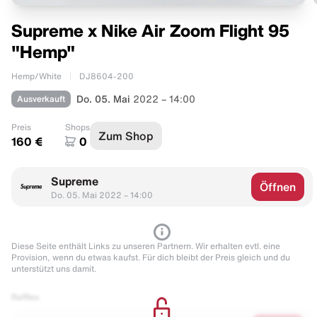
Supreme x Nike Air Zoom Flight 95
"Hemp"
Hemp/White
DJ8604-200
Ausverkauft
Do. 05. Mai
2022 – 14:00
Preis
Shops
Zum Shop
160 €
0
Supreme
Öffnen
Do. 05. Mai 2022 – 14:00
Diese Seite enthält Links zu unseren Partnern. Wir erhalten evtl. eine
Provision, wenn du etwas kaufst. Für dich bleibt der Preis gleich und du
unterstützt uns damit.
Raffles