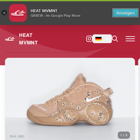
HEAT MVMNT
×
Anzeigen
×
Switch to the English version?
Switch
GRATIS - Im Google Play Store
HEAT
MVMNT
1
/
3
Bild: SBD