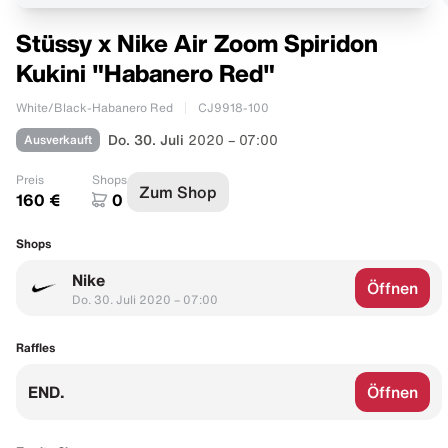
Stüssy x Nike Air Zoom Spiridon
Kukini "Habanero Red"
White/Black-Habanero Red
CJ9918-100
Ausverkauft
Do. 30. Juli
2020 – 07:00
Preis
Shops
Zum Shop
160 €
0
Shops
Nike
Öffnen
Do. 30. Juli 2020 – 07:00
Raffles
END.
Öffnen