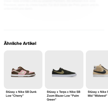
Diese Seite enthält Links zu unseren Partnern. Wir erhalten evtl. eine
Provision, wenn du etwas kaufst. Für dich bleibt der Preis gleich und du
unterstützt uns damit.
Ähnliche Artikel
Stüssy x Nike SB Dunk
Stüssy x Terps x Nike SB
Stüssy x Nike 
Low “Cherry”
Zoom Blazer Low "Palm
Mid "Midwest"
Green"