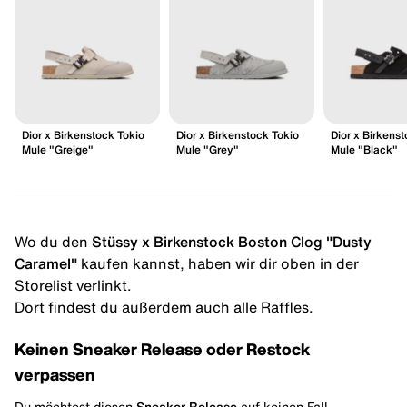
Dior x Birkenstock Tokio
Dior x Birkenstock Tokio
Dior x Birkens
Mule "Greige"
Mule "Grey"
Mule "Black"
Wo du den
Stüssy x Birkenstock Boston Clog "Dusty
Caramel"
kaufen kannst, haben wir dir oben in der
Storelist verlinkt.
Dort findest du außerdem auch alle Raffles.
Keinen Sneaker Release oder Restock
verpassen
Du möchtest diesen
Sneaker Release
auf keinen Fall