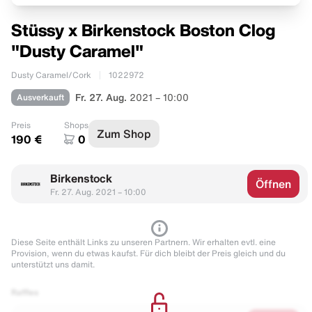
Stüssy x Birkenstock Boston Clog
"Dusty Caramel"
Dusty Caramel/Cork
1022972
Ausverkauft
Fr. 27. Aug.
2021 – 10:00
Preis
Shops
Zum Shop
190 €
0
Birkenstock
Öffnen
Fr. 27. Aug. 2021 – 10:00
Diese Seite enthält Links zu unseren Partnern. Wir erhalten evtl. eine
Provision, wenn du etwas kaufst. Für dich bleibt der Preis gleich und du
unterstützt uns damit.
Raffles