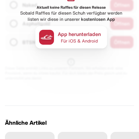
Naked
Öffnen
Aktuell keine Raffles für diesen Release
Sobald Raffles für diesen Schuh verfügbar werden
listen wir diese in unserer
kostenlosen App
Asphaltgold
Öffnen
App herunterladen
Für iOS & Android
BTSN
Öffnen
Diese Seite enthält Links zu unseren Partnern. Wir erhalten evtl. eine
Provision, wenn du etwas kaufst. Für dich bleibt der Preis gleich und du
unterstützt uns damit.
Ähnliche Artikel