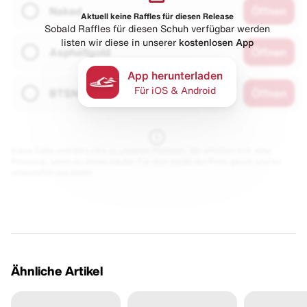
Naked
Öffnen
Aktuell keine Raffles für diesen Release
Sobald Raffles für diesen Schuh verfügbar werden
listen wir diese in unserer
kostenlosen App
Asphaltgold
Öffnen
App herunterladen
Für iOS & Android
BTSN
Öffnen
Diese Seite enthält Links zu unseren Partnern. Wir erhalten evtl. eine
Provision, wenn du etwas kaufst. Für dich bleibt der Preis gleich und du
unterstützt uns damit.
Ähnliche Artikel