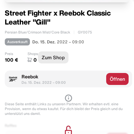
Street Fighter x Reebok Classic
Leather "Gill"
Persian Blue/Crimson Mist/Core Black
GY0075
Ausverkauft
Do. 15. Dez.
2022 – 09:00
Preis
Shops
Zum Shop
100 €
0
Reebok
Öffnen
Do. 15. Dez. 2022 – 09:00
Diese Seite enthält Links zu unseren Partnern. Wir erhalten evtl. eine
Provision, wenn du etwas kaufst. Für dich bleibt der Preis gleich und du
unterstützt uns damit.
Raffles