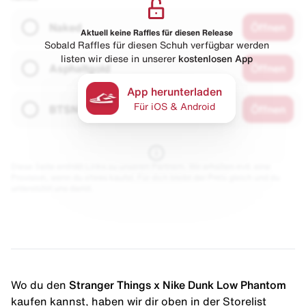
Naked
Öffnen
Aktuell keine Raffles für diesen Release
Sobald Raffles für diesen Schuh verfügbar werden
listen wir diese in unserer
kostenlosen App
Asphaltgold
Öffnen
App herunterladen
Für iOS & Android
BTSN
Öffnen
Diese Seite enthält Links zu unseren Partnern. Wir erhalten evtl. eine
Provision, wenn du etwas kaufst. Für dich bleibt der Preis gleich und du
unterstützt uns damit.
Wo du den
Stranger Things x Nike Dunk Low Phantom
kaufen kannst, haben wir dir oben in der Storelist