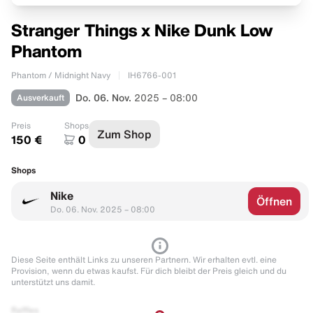
Stranger Things x Nike Dunk Low
Phantom
Phantom / Midnight Navy
IH6766-001
Ausverkauft
Do. 06. Nov.
2025 – 08:00
Preis
Shops
Zum Shop
150 €
0
Shops
Nike
Öffnen
Do. 06. Nov. 2025 – 08:00
Diese Seite enthält Links zu unseren Partnern. Wir erhalten evtl. eine
Provision, wenn du etwas kaufst. Für dich bleibt der Preis gleich und du
unterstützt uns damit.
Raffles