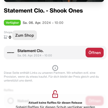
Statement Clo. - Shook Ones
Verfügbar
Sa. 06. Apr.
2024 – 10:00
Shops
Zum Shop
0
Statement Clo.
Öffnen
Sa. 06. Apr. 2024 – 10:00
Diese Seite enthält Links zu unseren Partnern. Wir erhalten evtl. eine
Provision, wenn du etwas kaufst. Für dich bleibt der Preis gleich und du
unterstützt uns damit.
Raffles
Naked
Öffnen
Aktuell keine Raffles für diesen Release
Sobald Raffles für diesen Schuh verfügbar werden