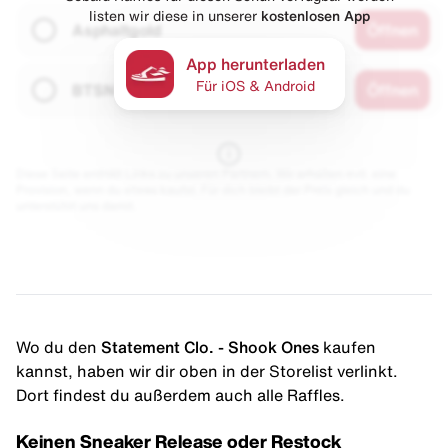
listen wir diese in unserer
kostenlosen App
Asphaltgold
Öffnen
App herunterladen
Für iOS & Android
BTSN
Öffnen
Diese Seite enthält Links zu unseren Partnern. Wir erhalten evtl. eine
Provision, wenn du etwas kaufst. Für dich bleibt der Preis gleich und du
unterstützt uns damit.
Wo du den
Statement Clo. - Shook Ones
kaufen
kannst, haben wir dir oben in der Storelist verlinkt.
Dort findest du außerdem auch alle Raffles.
Keinen Sneaker Release oder Restock