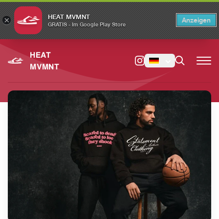
HEAT MVMNT
×
Anzeigen
×
Switch to the English version?
Switch
GRATIS - Im Google Play Store
HEAT
MVMNT