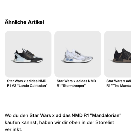
Ähnliche Artikel
Star Wars x adidas NMD
Star Wars x adidas NMD
Star Wars x a
R1 V2 “Lando Calrissian”
R1 “Stormtrooper”
R1 "The Manda
Wo du den
Star Wars x adidas NMD R1 "Mandalorian"
kaufen kannst, haben wir dir oben in der Storelist
verlinkt.