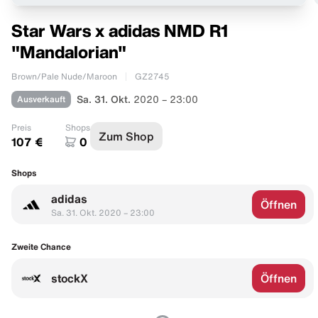
Star Wars x adidas NMD R1
"Mandalorian"
Brown/Pale Nude/Maroon
GZ2745
Ausverkauft
Sa. 31. Okt.
2020 – 23:00
Preis
Shops
Zum Shop
107 €
0
Shops
adidas
Öffnen
Sa. 31. Okt. 2020 – 23:00
Zweite Chance
stockX
Öffnen