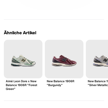
Ähnliche Artikel
Aimé Leon Dore x New
New Balance 1906R
New Balance 
Balance 1906R "Forest
"Burgundy"
"Silver Metalli
Green"