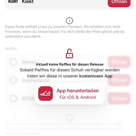
Klekt
Öffnen
Diese Seite enthält Links zu unseren Partnern. Wir erhalten evtl. eine
Provision, wenn du etwas kaufst. Für dich bleibt der Preis gleich und du
unterstützt uns damit.
Raffles
Naked
Öffnen
Aktuell keine Raffles für diesen Release
Sobald Raffles für diesen Schuh verfügbar werden
listen wir diese in unserer
kostenlosen App
Asphaltgold
Öffnen
App herunterladen
Für iOS & Android
BTSN
Öffnen
Diese Seite enthält Links zu unseren Partnern. Wir erhalten evtl. eine
Provision, wenn du etwas kaufst. Für dich bleibt der Preis gleich und du
unterstützt uns damit.