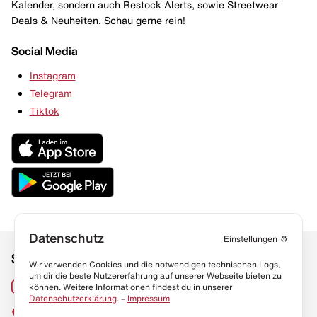
Kalender, sondern auch Restock Alerts, sowie Streetwear
Deals & Neuheiten. Schau gerne rein!
Social Media
Instagram
Telegram
Tiktok
Datenschutz
Einstellungen
⚙️
Social Media
Links
Wir verwenden Cookies und die notwendigen technischen Logs,
um dir die beste Nutzererfahrung auf unserer Webseite bieten zu
Sneaker Lexikon
Instagram
können. Weitere Informationen findest du in unserer
Datenschutzerklärung
. –
Impressum
Resell Guide
TikTok