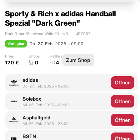
Sporty & Rich x adidas Handball
Spezial "Dark Green"
Dark Green/Footwear White/Gum 3
JP7067
Verfügbar
Do. 27. Feb.
2025 – 09:00
Preis
Shops
Raffles
Zum Shop
120 €
0
4
adidas
Öffnen
Do. 27. Feb. 2025 – 09:00
Solebox
Öffnen
Mi. 26. Feb. 2025 – 23:00
Asphaltgold
Öffnen
Mi. 26. Feb. 2025 – 23:00
BSTN
Öffnen