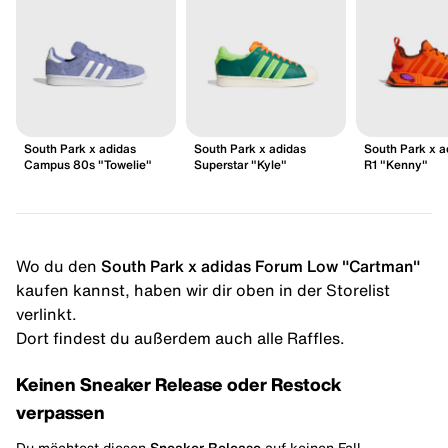
South Park x adidas
South Park x adidas
South Park x 
Campus 80s "Towelie"
Superstar "Kyle"
R1 "Kenny"
Wo du den
South Park x adidas Forum Low "Cartman"
kaufen kannst, haben wir dir oben in der Storelist
verlinkt.
Dort findest du außerdem auch alle Raffles.
Keinen Sneaker Release oder Restock
verpassen
Du möchtest diesen
Sneaker Release
auf keinen Fall