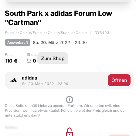
South Park x adidas Forum Low
"Cartman"
Supplier Colour/Supplier Colour/Supplier Colour
GY6493
Ausverkauft
So. 20. März
2022 – 23:00
Preis
Shops
Zum Shop
110 €
0
adidas
Öffnen
So. 20. März 2022 – 23:00
Diese Seite enthält Links zu unseren Partnern. Wir erhalten evtl. eine
Provision, wenn du etwas kaufst. Für dich bleibt der Preis gleich und du
unterstützt uns damit.
Raffles