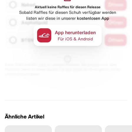
Naked
Öffnen
Aktuell keine Raffles für diesen Release
Sobald Raffles für diesen Schuh verfügbar werden
listen wir diese in unserer
kostenlosen App
Asphaltgold
Öffnen
App herunterladen
Für iOS & Android
BTSN
Öffnen
Diese Seite enthält Links zu unseren Partnern. Wir erhalten evtl. eine
Provision, wenn du etwas kaufst. Für dich bleibt der Preis gleich und du
unterstützt uns damit.
Ähnliche Artikel