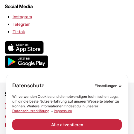
Social Media
Instagram
Telegram
Tiktok
Datenschutz
Einstellungen
⚙️
Social Media
Links
Wir verwenden Cookies und die notwendigen technischen Logs,
um dir die beste Nutzererfahrung auf unserer Webseite bieten zu
Sneaker Lexikon
Instagram
können. Weitere Informationen findest du in unserer
Datenschutzerklärung
. –
Impressum
Resell Guide
TikTok
FAQ
Alle akzeptieren
Facebook
Datenschutz