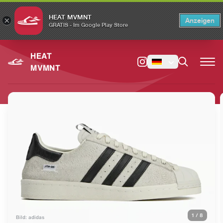
HEAT MVMNT
×
Anzeigen
×
Switch to the English version?
Switch
GRATIS - Im Google Play Store
HEAT
MVMNT
1
/
8
Bild: adidas