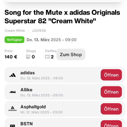
Song for the Mute x adidas Originals
Superstar 82 "Cream White"
Cream White
JQ0958
Verfügbar
Do. 13. März
2025 – 09:00
Preis
Shops
Raffles
Zum Shop
140 €
0
2
adidas
Öffnen
Do. 13. März 2025 – 09:00
Allike
Öffnen
Do. 13. März 2025 – 09:00
Asphaltgold
Öffnen
Mi. 12. März 2025 – 23:00
BSTN
Öffnen