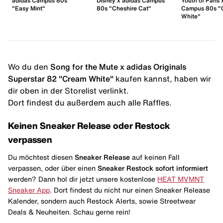
adidas Campus 80s
Disney x adidas Campus
Youth of Paris 
"Easy Mint"
80s "Cheshire Cat"
Campus 80s "C
White"
Wo du den
Song for the Mute x adidas Originals
Superstar 82 "Cream White"
kaufen kannst, haben wir
dir oben in der Storelist verlinkt.
Dort findest du außerdem auch alle Raffles.
Keinen Sneaker Release oder Restock
verpassen
Du möchtest diesen
Sneaker Release
auf keinen Fall
verpassen, oder über einen
Sneaker Restock
sofort informiert
werden? Dann hol dir jetzt unsere kostenlose
HEAT MVMNT
Sneaker App
. Dort findest du nicht nur einen Sneaker Release
Kalender, sondern auch Restock Alerts, sowie Streetwear
Deals & Neuheiten. Schau gerne rein!