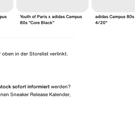
mpus
Youth of Paris x adidas Campus
adidas Campus 80s 
80s "Core Black"
4/20"
oben in der Storelist verlinkt.
stock
sofort informiert
werden?
 einen Sneaker Release Kalender,