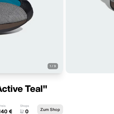
1
/
9
ctive Teal"
reis
Shops
Zum Shop
140 €
0