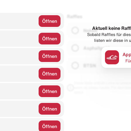
Raffles
Öffnen
Aktuell keine Raff
Naked
Sobald Raffles für di
Öffnen
listen wir diese in
Asphaltgold
App
Öffnen
Fü
BTSN
Öffnen
Diese Seite enthält Links zu unseren
wenn du etwas kaufst. Für dich blei
Öffnen
damit.
Öffnen
Öffnen