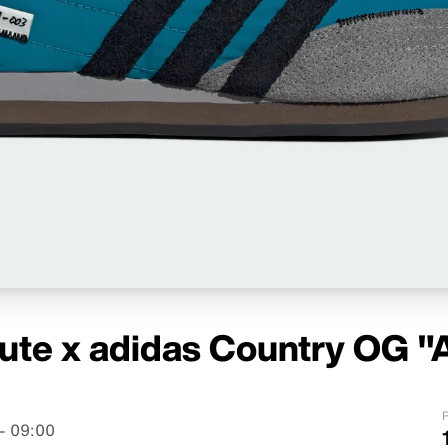
ute x adidas Country OG "A
P
– 09:00