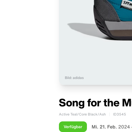
Bild: adidas
Song for the M
Active Teal/Core Black/Ash
ID3545
Mi. 21. Feb.
2024 
Verfügbar