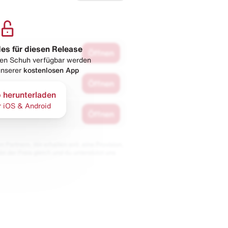
les für diesen Release
Öffnen
esen Schuh verfügbar werden
 unserer
kostenlosen App
Öffnen
 herunterladen
r iOS & Android
Öffnen
 Partnern. Wir erhalten evtl. eine Provision,
bt der Preis gleich und du unterstützt uns