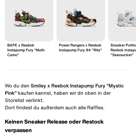
BAPE x Reebok
Power Rangers x Reebok
Sneaker Politi
Instapump Fury “Multi-
Instapump Fury 94 "Rita"
Reebok Instap
Camo”
"Seersucker"
Wo du den
Smiley x Reebok Instapump Fury "Mystic
Pink"
kaufen kannst, haben wir dir oben in der
Storelist verlinkt.
Dort findest du außerdem auch alle Raffles.
Keinen Sneaker Release oder Restock
verpassen