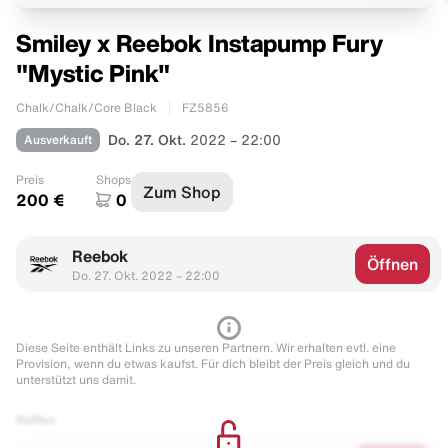
Smiley x Reebok Instapump Fury
"Mystic Pink"
Chalk/Chalk/Core Black
FZ5856
Ausverkauft
Do. 27. Okt.
2022 – 22:00
Preis
Shops
Zum Shop
200 €
0
Reebok
Öffnen
Do. 27. Okt. 2022 – 22:00
Diese Seite enthält Links zu unseren Partnern. Wir erhalten evtl. eine
Provision, wenn du etwas kaufst. Für dich bleibt der Preis gleich und du
unterstützt uns damit.
Raffles