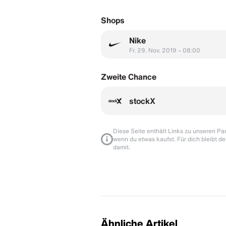
Shops
Nike
Fr. 29. Nov. 2019 – 08:00
Zweite Chance
stockX
Diese Seite enthält Links zu unseren Part
wenn du etwas kaufst. Für dich bleibt de
damit.
Ähnliche Artikel