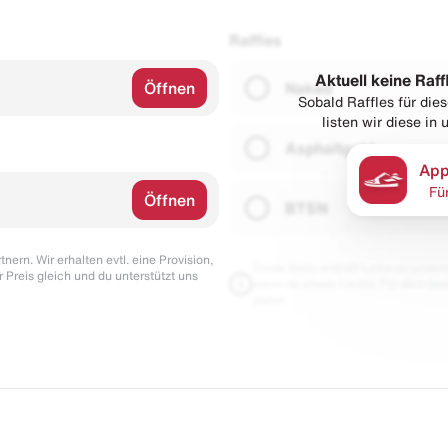
Raffles
Aktuell keine Raff
Öffnen
Naked
Sobald Raffles für di
listen wir diese in
Asphaltgold
App
Fü
Öffnen
BTSN
nern. Wir erhalten evtl. eine Provision,
Diese Seite enthält Links zu unseren
r Preis gleich und du unterstützt uns
wenn du etwas kaufst. Für dich blei
damit.