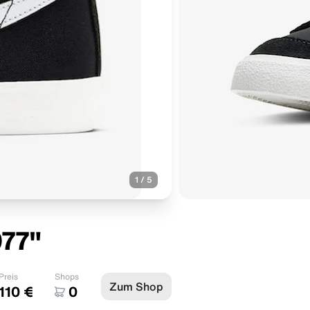
1
/
5
977"
Preis
Shops
Zum Shop
110 €
0