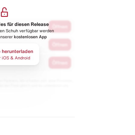
les für diesen Release
Öffnen
esen Schuh verfügbar werden
 unserer
kostenlosen App
Öffnen
 herunterladen
r iOS & Android
Öffnen
 Partnern. Wir erhalten evtl. eine Provision,
bt der Preis gleich und du unterstützt uns