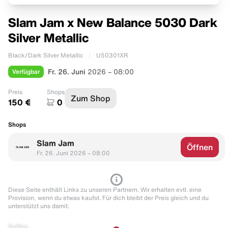
Slam Jam x New Balance 5030 Dark
Silver Metallic
Black/Dark Silver Metallic
U50301XR
Verfügbar
Fr. 26. Juni
2026 – 08:00
Preis
Shops
Zum Shop
150 €
0
Shops
Slam Jam
Öffnen
Fr. 26. Juni 2026 – 08:00
Diese Seite enthält Links zu unseren Partnern. Wir erhalten evtl. eine
Provision, wenn du etwas kaufst. Für dich bleibt der Preis gleich und du
unterstützt uns damit.
Raffles