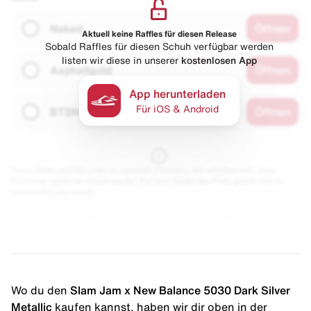
Naked
Öffnen
Aktuell keine Raffles für diesen Release
Sobald Raffles für diesen Schuh verfügbar werden
listen wir diese in unserer
kostenlosen App
Asphaltgold
Öffnen
App herunterladen
Für iOS & Android
BTSN
Öffnen
Diese Seite enthält Links zu unseren Partnern. Wir erhalten evtl. eine
Provision, wenn du etwas kaufst. Für dich bleibt der Preis gleich und du
unterstützt uns damit.
Wo du den
Slam Jam x New Balance 5030 Dark Silver
Metallic
kaufen kannst, haben wir dir oben in der