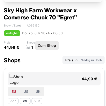
Sky High Farm Workwear x
Converse Chuck 70 "Egret"
Brown/Egret
A06516C
Verfügbar
Do. 25. Juli
2024 – 08:00
Preis
Shops
Zum Shop
44,99 €
1
Shops
Preis
Niedrig zu Hoch
44,99 €
EU
US
UK
37,5
39
39,5