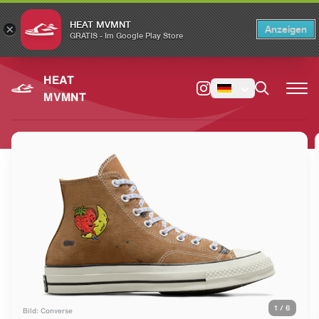
HEAT MVMNT
×
Anzeigen
×
Switch to the English version?
Switch
GRATIS - Im Google Play Store
HEAT
MVMNT
1
/
6
Bild: Converse