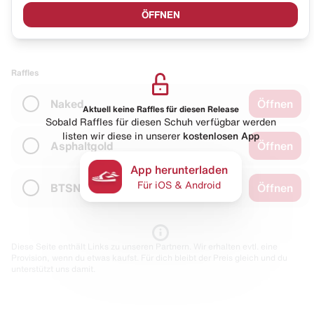
ÖFFNEN
Raffles
Naked
Öffnen
Aktuell keine Raffles für diesen Release
Sobald Raffles für diesen Schuh verfügbar werden
listen wir diese in unserer
kostenlosen App
Asphaltgold
Öffnen
App herunterladen
Für iOS & Android
BTSN
Öffnen
Diese Seite enthält Links zu unseren Partnern. Wir erhalten evtl. eine
Provision, wenn du etwas kaufst. Für dich bleibt der Preis gleich und du
unterstützt uns damit.