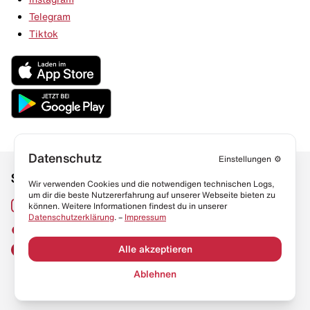
Telegram
Tiktok
Datenschutz
Einstellungen
⚙️
Social Media
Links
Wir verwenden Cookies und die notwendigen technischen Logs,
um dir die beste Nutzererfahrung auf unserer Webseite bieten zu
Sneaker Lexikon
Instagram
können. Weitere Informationen findest du in unserer
Datenschutzerklärung
. –
Impressum
Resell Guide
TikTok
FAQ
Alle akzeptieren
Facebook
Datenschutz
Ablehnen
Impressum