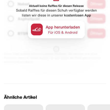
Naked
Öffnen
Aktuell keine Raffles für diesen Release
Sobald Raffles für diesen Schuh verfügbar werden
listen wir diese in unserer
kostenlosen App
Asphaltgold
Öffnen
App herunterladen
Für iOS & Android
BTSN
Öffnen
Diese Seite enthält Links zu unseren Partnern. Wir erhalten evtl. eine
Provision, wenn du etwas kaufst. Für dich bleibt der Preis gleich und du
unterstützt uns damit.
Ähnliche Artikel