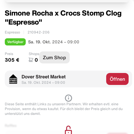
Simone Rocha x Crocs Stomp Clog
"Espresso"
Espresso
210942-206
Verfügbar
Sa. 19. Okt.
2024 – 09:00
Preis
Shops
Zum Shop
305 €
0
Dover Street Market
Öffnen
Sa. 19. Okt. 2024 – 09:00
Diese Seite enthält Links zu unseren Partnern. Wir erhalten evtl. eine
Provision, wenn du etwas kaufst. Für dich bleibt der Preis gleich und du
unterstützt uns damit.
Raffles