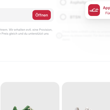
Asphaltgold
App
Fü
Öffnen
BTSN
nern. Wir erhalten evtl. eine Provision,
Diese Seite enthält Links zu unseren
r Preis gleich und du unterstützt uns
wenn du etwas kaufst. Für dich blei
damit.