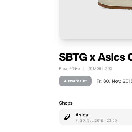
SBTG x Asics G
Brown/Olive
1191A066-200
Fr. 30. Nov.
201
Ausverkauft
Shops
Asics
Fr. 30. Nov. 2018 – 23:00