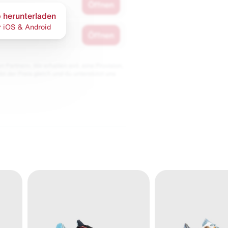
Öffnen
 herunterladen
r iOS & Android
Öffnen
 Partnern. Wir erhalten evtl. eine Provision,
bt der Preis gleich und du unterstützt uns