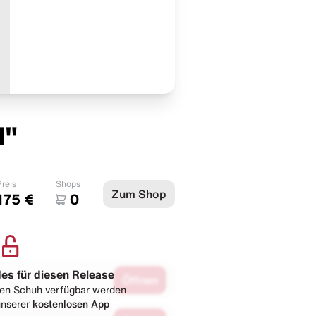
l"
Preis
Shops
Zum Shop
175 €
0
les für diesen Release
Öffnen
esen Schuh verfügbar werden
 unserer
kostenlosen App