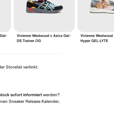
Gel-
Vivienne Westwood x Asics Gel-
Vivienne Westwood 
DS Trainer OG
Hyper GEL-LYTE
r Storelist verlinkt.
stock
sofort informiert
werden?
 einen Sneaker Release Kalender,