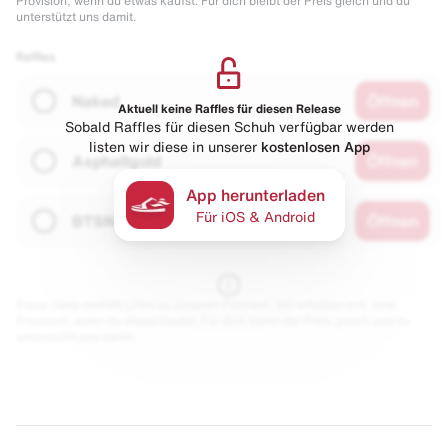
Provision, wenn du etwas kaufst. Für dich bleibt der Preis gleich und du
unterstützt uns damit.
Raffles
Naked
Öffnen
Aktuell keine Raffles für diesen Release
Sobald Raffles für diesen Schuh verfügbar werden
listen wir diese in unserer
kostenlosen App
Asphaltgold
Öffnen
App herunterladen
Für iOS & Android
BTSN
Öffnen
Diese Seite enthält Links zu unseren Partnern. Wir erhalten evtl. eine
Provision, wenn du etwas kaufst. Für dich bleibt der Preis gleich und du
unterstützt uns damit.