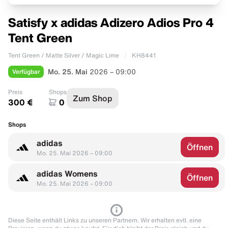
Satisfy x adidas Adizero Adios Pro 4
Tent Green
Tent Green / Matte Silver / Magic Lime
KH8441
Verfügbar
Mo. 25. Mai
2026 – 09:00
Preis
Shops
Zum Shop
300 €
0
Shops
adidas
Öffnen
Mo. 25. Mai 2026 – 09:00
adidas Womens
Öffnen
Mo. 25. Mai 2026 – 09:00
Diese Seite enthält Links zu unseren Partnern. Wir erhalten evtl. eine