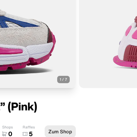
1
/
7
 (Pink)
Shops
Raffles
Zum Shop
0
5