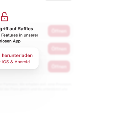
griff auf Raffles
Öffnen
 Features in unserer
nlosen App
Öffnen
 herunterladen
r iOS & Android
Öffnen
 Partnern. Wir erhalten evtl. eine Provision,
bt der Preis gleich und du unterstützt uns