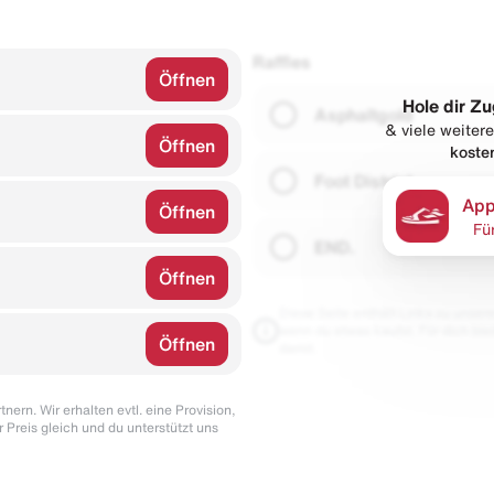
Raffles
Öffnen
Hole dir Zu
Asphaltgold
& viele weitere
Öffnen
koste
Foot District
App
Öffnen
Fü
END.
Öffnen
Diese Seite enthält Links zu unseren
wenn du etwas kaufst. Für dich blei
Öffnen
damit.
nern. Wir erhalten evtl. eine Provision,
r Preis gleich und du unterstützt uns