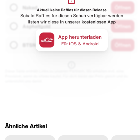
Naked
Öffnen
Aktuell keine Raffles für diesen Release
Sobald Raffles für diesen Schuh verfügbar werden
listen wir diese in unserer
kostenlosen App
Asphaltgold
Öffnen
App herunterladen
Für iOS & Android
BTSN
Öffnen
Diese Seite enthält Links zu unseren Partnern. Wir erhalten evtl. eine
Provision, wenn du etwas kaufst. Für dich bleibt der Preis gleich und du
unterstützt uns damit.
Ähnliche Artikel