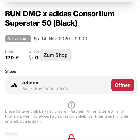
RUN DMC x adidas Consortium
Superstar 50 (Black)
Ausverkauft
Sa. 14. Nov.
2020 – 09:00
Preis
Shops
Zum Shop
120 €
0
Shops
adidas
Öffnen
Sa. 14. Nov. 2020 – 09:00
Diese Seite enthält Links zu unseren Partnern. Wir erhalten evtl. eine
Provision, wenn du etwas kaufst. Für dich bleibt der Preis gleich und du
unterstützt uns damit.
Raffles