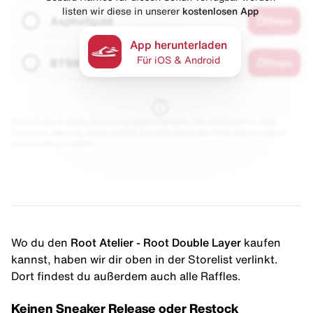
listen wir diese in unserer
kostenlosen App
Asphaltgold
Öffnen
App herunterladen
Für iOS & Android
BTSN
Öffnen
Diese Seite enthält Links zu unseren Partnern. Wir erhalten evtl. eine
Provision, wenn du etwas kaufst. Für dich bleibt der Preis gleich und du
unterstützt uns damit.
Wo du den
Root Atelier - Root Double Layer
kaufen
kannst, haben wir dir oben in der Storelist verlinkt.
Dort findest du außerdem auch alle Raffles.
Keinen Sneaker Release oder Restock