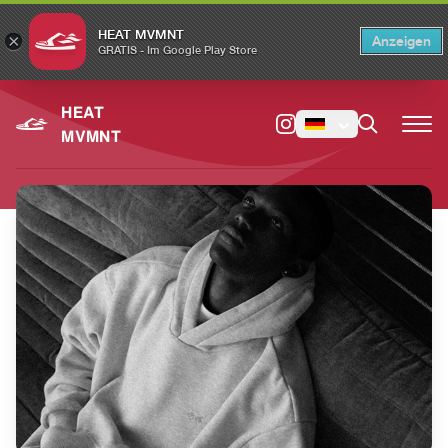
HEAT MVMNT
×
Anzeigen
×
Switch to the English version?
Switch
GRATIS - Im Google Play Store
HEAT
MVMNT