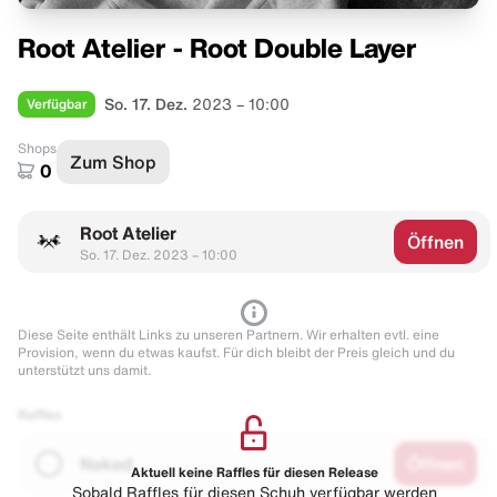
Root Atelier - Root Double Layer
Verfügbar
So. 17. Dez.
2023 – 10:00
Shops
Zum Shop
0
Root Atelier
Öffnen
So. 17. Dez. 2023 – 10:00
Diese Seite enthält Links zu unseren Partnern. Wir erhalten evtl. eine
Provision, wenn du etwas kaufst. Für dich bleibt der Preis gleich und du
unterstützt uns damit.
Raffles
Naked
Öffnen
Aktuell keine Raffles für diesen Release
Sobald Raffles für diesen Schuh verfügbar werden