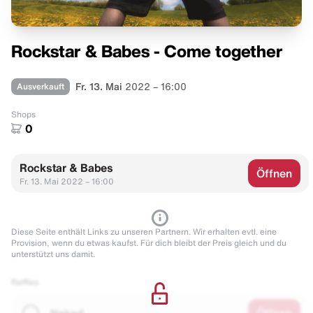
Rockstar & Babes - Come together
Ausverkauft
Fr. 13. Mai
2022 – 16:00
Shops
0
Rockstar & Babes
Öffnen
Fr. 13. Mai 2022 – 16:00
Diese Seite enthält Links zu unseren Partnern. Wir erhalten evtl. eine
Provision, wenn du etwas kaufst. Für dich bleibt der Preis gleich und du
unterstützt uns damit.
Raffles
Naked
Öffnen