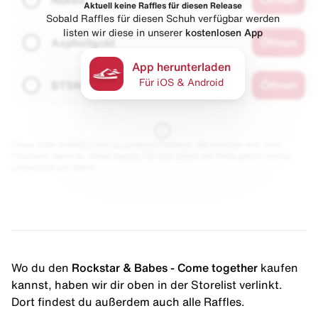
Aktuell keine Raffles für diesen Release
Sobald Raffles für diesen Schuh verfügbar werden
listen wir diese in unserer
kostenlosen App
Asphaltgold
Öffnen
App herunterladen
Für iOS & Android
BTSN
Öffnen
Diese Seite enthält Links zu unseren Partnern. Wir erhalten evtl. eine
Provision, wenn du etwas kaufst. Für dich bleibt der Preis gleich und du
unterstützt uns damit.
Wo du den
Rockstar & Babes - Come together
kaufen
kannst, haben wir dir oben in der Storelist verlinkt.
Dort findest du außerdem auch alle Raffles.