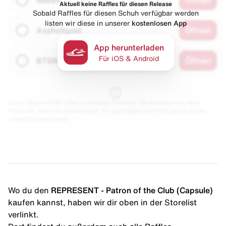
Aktuell keine Raffles für diesen Release
Sobald Raffles für diesen Schuh verfügbar werden
listen wir diese in unserer
kostenlosen App
Asphaltgold
Öffnen
App herunterladen
Für iOS & Android
BTSN
Öffnen
Diese Seite enthält Links zu unseren Partnern. Wir erhalten evtl. eine
Provision, wenn du etwas kaufst. Für dich bleibt der Preis gleich und du
unterstützt uns damit.
Wo du den
REPRESENT - Patron of the Club (Capsule)
kaufen kannst, haben wir dir oben in der Storelist
verlinkt.