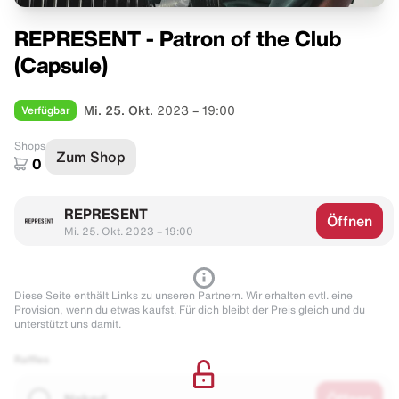
REPRESENT - Patron of the Club
(Capsule)
Verfügbar
Mi. 25. Okt.
2023 – 19:00
Shops
Zum Shop
0
REPRESENT
Öffnen
Mi. 25. Okt. 2023 – 19:00
Diese Seite enthält Links zu unseren Partnern. Wir erhalten evtl. eine
Provision, wenn du etwas kaufst. Für dich bleibt der Preis gleich und du
unterstützt uns damit.
Raffles
Naked
Öffnen